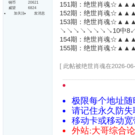
铜币
20621
151期：绝世肖魂☆▲▲
威望
6824
152期：绝世肖魂☆▲▲
加关注
发消息
153期：绝世肖魂☆▲▲
↘↘↘↘↘↘↘↘10中8
154期：绝世肖魂☆▲▲
155期：绝世肖魂☆▲▲
[ 此帖被绝世肖魂在2026-06-
极限每个地址随
请记住永久防失联导
移动卡或移动宽带请尝
外站:大哥综合论坛htt