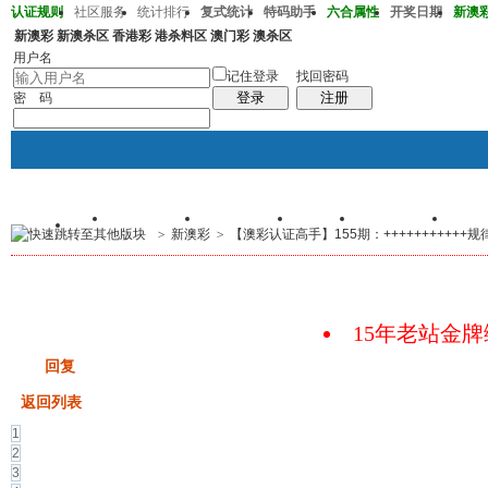
认证规则
社区服务
统计排行
复式统计
特码助手
六合属性
开奖日期
新澳彩2
新澳彩
新澳杀区
香港彩
港杀料区
澳门彩
澳杀区
澳彩218期37-32-33-15-22-43T41
用户名
记住登录
找回密码
登录
注册
密 码
首页
交易记录
我的帖子
群组
个人中心
手
>
新澳彩
>
【澳彩认证高手】155期：+++++++++++规律
帖子
码皇总管
说：
2026年7月底即将 开启特邀高
15年老站金
发帖
回复
返回列表
1
2
3