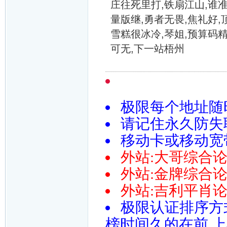
庄往死里打,铁扇江山,谁准
量版继,勇者无畏,焦礼好,
雪糕很冰冷,琴姐,预算码精
可无,下一站梧州
极限每个地址随
请记住永久防失联导
移动卡或移动宽带请尝
外站:大哥综合论坛htt
外站:金牌综合论坛htt
外站:吉利平肖论坛http:
极限认证排序方
榜时间久的在前,