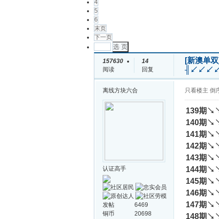
4
5
6
末页
下一页
选 页
[新澳单双
157630
14
╢↙↙↙
阅读
回复
离线
方块六合
只看楼主
倒
139期
140期
141期
142期
143期
认证高手
144期
145期
146期
147期
发帖
6469
铜币
20698
148期