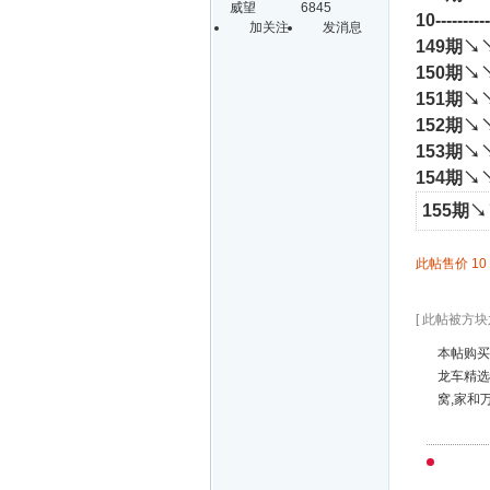
威望
6845
10---------
加关注
发消息
149期
150期
151期
152期
153期
154期
155期
此帖售价 10
[ 此帖被方块六
本帖购买
龙车精选
窝,家和