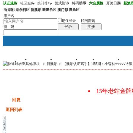
认证规则
社区服务
统计排行
复式统计
特码助手
六合属性
开奖日期
新澳彩2
香港彩
港杀料区
新澳彩
新澳杀区
澳门彩
澳杀区
澳彩220期36-38-32-13-20-01T30
用户名
记住登录
找回密码
登录
注册
密 码
首页
交易记录
我的帖子
群组
个人中心
手
>
新澳彩
>
【澳彩认证高手】155期：小森林√√√√√大数小数√
帖子
码皇总管
说：
2026年7月底即将 开启特邀高
15年老站金
发帖
回复
返回列表
1
2
3