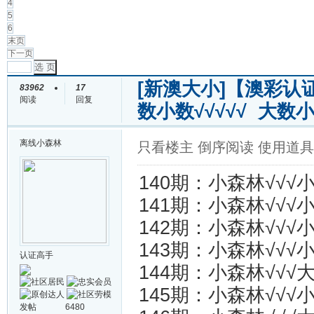
4
5
6
末页
下一页
选 页
[新澳大小]
【澳彩认证
83962
17
阅读
回复
数小数√√√√√ 大数
离线
小森林
只看楼主
倒序阅读
使用道具
140期：小森林√√√小
141期：小森林√√√小
142期：小森林√√√小
143期：小森林√√√小
认证高手
144期：小森林√√√大
145期：小森林√√√小
发帖
6480