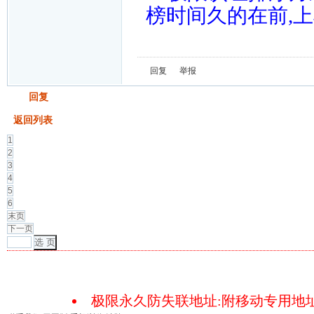
榜时间久的在前,
回复
举报
发帖
回复
返回列表
1
2
3
4
5
6
末页
下一页
选 页
极限永久防失联地址:附移动专用地址18