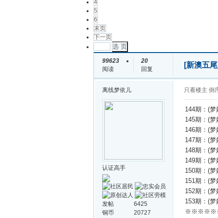
4
5
6
末页
下一页
选 页
99623
20
[新澳五尾
阅读
回复
离线
梦依儿
只看楼主
倒
144期：(梦
145期：(梦
146期：(梦
147期：(梦
148期：(梦
149期：(梦
认证高手
150期：(梦
151期：(梦
152期：(梦
153期：(梦
发帖
6425
※※※※※
铜币
20727