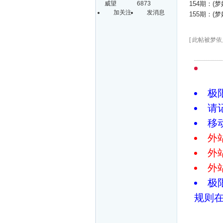
威望
6873
154期：(梦
加关注
发消息
155期：(梦
[ 此帖被梦依儿
极
请记
移动
外站
外站
外站:
极
规则