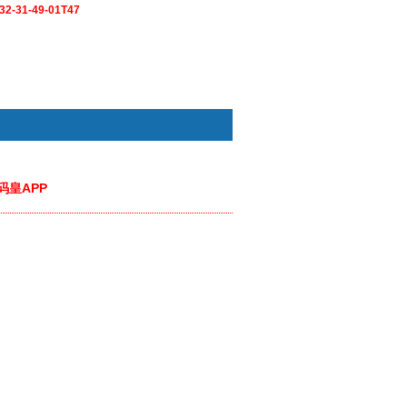
2-31-49-01T47
码皇APP
快捷通道
 20:23）