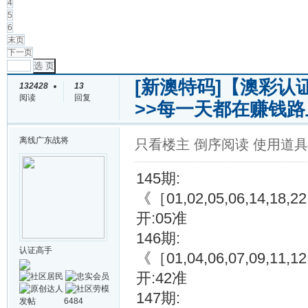
4
5
6
末页
下一页
选 页
[新澳特码]
【澳彩认证
132428
13
阅读
回复
>>每一天都在赚钱
离线
广东战将
只看楼主
倒序阅读
使用道具
145期:
《［01,02,05,06,14,18,22,
开:05准
146期:
认证高手
《［01,04,06,07,09,11,12,
开:42准
147期:
发帖
6484