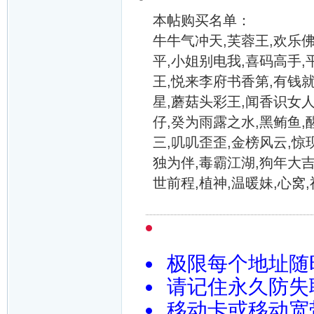
本帖购买名单：
牛牛气冲天,芙蓉王,欢乐佛
平,小姐别电我,喜码高手,
王,悦来李府书香第,有钱就
星,蘑菇头彩王,闻香识女人
仔,癸为雨露之水,黑鲔鱼,
三,叽叽歪歪,金榜风云,惊
独为伴,毒霸江湖,狗年大吉
世前程,植神,温暖妹,心窝
极限每个地址随
请记住永久防失联导
移动卡或移动宽带请尝