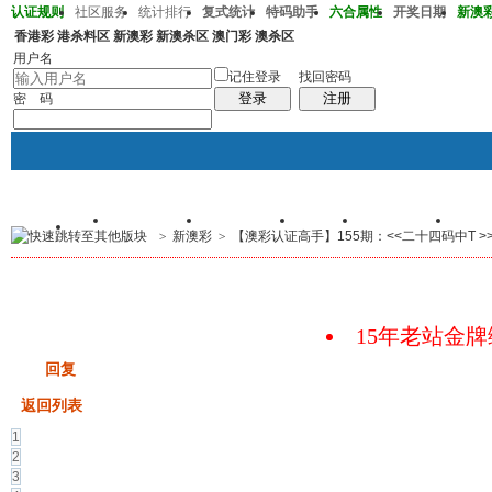
认证规则
社区服务
统计排行
复式统计
特码助手
六合属性
开奖日期
新澳彩2
香港彩
港杀料区
新澳彩
新澳杀区
澳门彩
澳杀区
澳彩220期36-38-32-13-20-01T30
用户名
记住登录
找回密码
登录
注册
密 码
首页
交易记录
我的帖子
群组
个人中心
手
>
新澳彩
>
【澳彩认证高手】155期：<<二十四码中T >>
帖子
码皇总管
说：
2026年7月底即将 开启特邀高
15年老站金
发帖
回复
返回列表
1
2
3