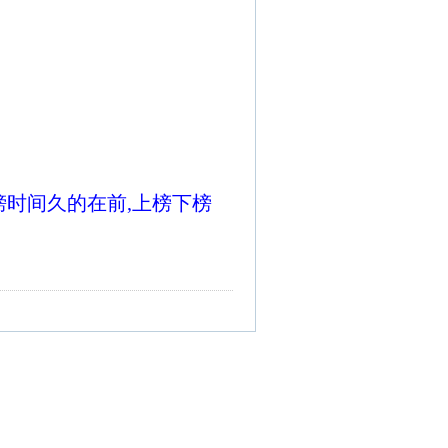
榜时间久的在前,上榜下榜