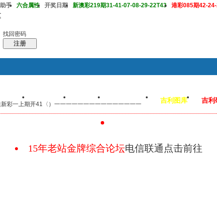
助手
六合属性
开奖日期
新澳彩219期31-41-07-08-29-22T43
港彩085期42-24-2
区
找回密码
注册
群组
个人中心
手机版
防跳转教程
吉利图库
吉利
一澳新彩一上期开41〈）一一一一一一一一一一一一一一一
搜索
帖子
2026年7月底即将 开启特邀高手2肖中特大赛，重奖一万 ..
（2026-07-10
15年老站金牌综合论坛
电信联通点击前往