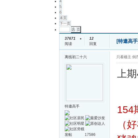
4
5
6
末页
下一页
选 页
37671
12
[特邀高手
阅读
回复
离线
初二十六
只看楼主
倒
上期
特邀高手
15
（好
发帖
17586