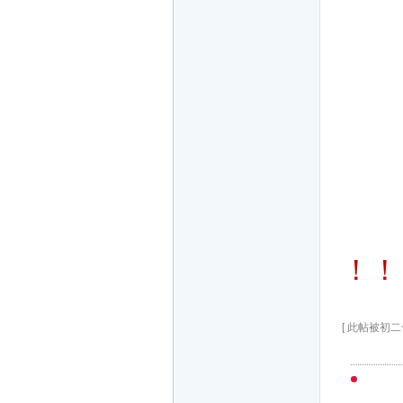
！！
[ 此帖被初二十