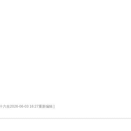
六在2026-06-03 16:27重新编辑 ]