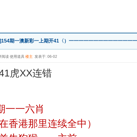
]
154期一澳新彩一上期开41〈）一一一一一一一一一一一一一
序阅读
使用道具
楼主
发表于: 06-02
41虎XX连错
4期一一六肖
在香港那里连续全中）