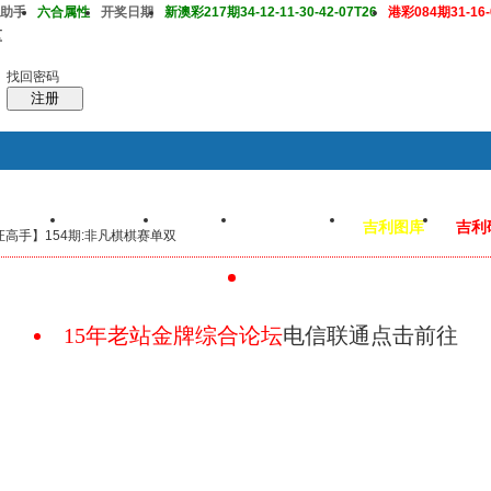
助手
六合属性
开奖日期
新澳彩217期34-12-11-30-42-07T26
港彩084期31-16-0
区
找回密码
注册
群组
个人中心
手机版
防跳转教程
吉利图库
吉利
高手】154期:非凡棋棋赛单双
搜索
帖子
2026年7月底即将 开启特邀高手2肖中特大赛，重奖一万 ..
（2026-07-10
15年老站金牌综合论坛
电信联通点击前往