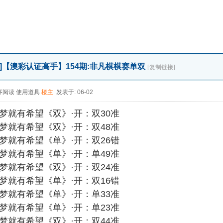
]
【澳彩认证高手】154期:非凡棋棋赛单双
[复制链接]
序阅读
使用道具
楼主
发表于: 06-02
有梦就有希望《双》·开：双30准
有梦就有希望《双》·开：双48准
有梦就有希望《单》·开：双26错
有梦就有希望《单》·开：单49准
有梦就有希望《双》·开：双24准
有梦就有希望《单》·开：双16错
有梦就有希望《单》·开：单33准
有梦就有希望《单》·开：单23准
有梦就有希望《双》·开：双44准