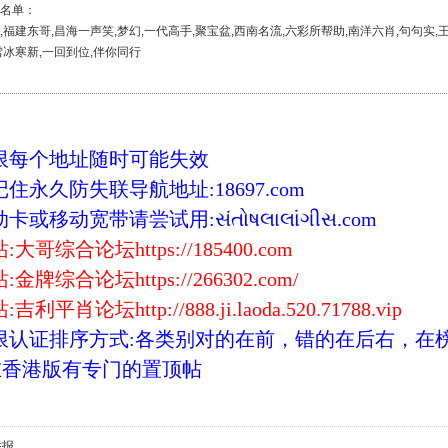
名单：
,福建东哥,昌海一声笑,梦幻,一代高手,聚宝盆,西南名流,六彩所帮助,南洋六肖,句句实,王
雪冰寒新,一回到位,伴你同行
限每个地址随时可能失效
住永久防失联导航地址:18697.com
卡或移动宽带请尝试用:સંતોષલાલાંગીસ.com
:大哥综合论坛https://185400.com
:金牌综合论坛https://266302.com/
吉利平肖论坛http://888.ji.laoda.520.71788.vip
限认证排序方式:各类别对的在前，错的在后右，在
在香港版有专门的置顶帖
举报