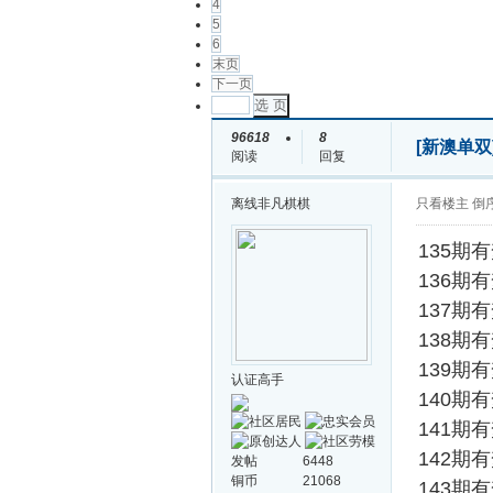
4
5
6
末页
下一页
选 页
96618
8
[新澳单双
阅读
回复
离线
非凡棋棋
只看楼主
倒
135期
136期
137期
138期
139期
认证高手
140期
141期
142期
发帖
6448
铜币
21068
143期