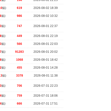
1
贴)
198
2026-08-02 22:23
10
贴)
619
2026-08-02 18:39
6
贴)
986
2026-08-02 10:32
3
贴)
747
2026-08-01 22:37
8
贴)
449
2026-08-01 22:19
3
贴)
566
2026-08-01 22:03
7
贴)
91283
2026-08-01 20:02
8
贴)
1068
2026-08-01 18:42
2
贴)
455
2026-08-01 14:28
13
贴)
3378
2026-08-01 11:38
3
贴)
706
2026-07-31 22:23
4
贴)
759
2026-07-31 18:06
4
贴)
666
2026-07-31 17:51