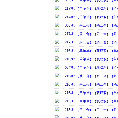
085期: ｛单单单｝｛双双双｝
217期: ｛单单单｝｛双双双｝
217期: ｛单单单｝｛双双双｝
085期: ｛杀二合｝｛杀二合｝
217期: ｛杀二合｝｛杀二合｝
217期: ｛杀二合｝｛杀二合｝
216期: ｛单单单｝｛双双双｝
216期: ｛单单单｝｛双双双｝
084期: ｛单单单｝｛双双双｝
216期: ｛杀二合｝｛杀二合｝
216期: ｛杀二合｝｛杀二合｝
215期: ｛单单单｝｛双双双｝
215期: ｛单单单｝｛双双双｝
215期: ｛杀二合｝｛杀二合｝