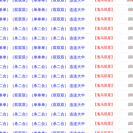
｛单单单｝｛双双双｝｛单单单｝｛双双双｝ 连连大中
【鬼马双星】
(回
｛单单单｝｛双双双｝｛单单单｝｛双双双｝ 连连大中
【鬼马双星】
(回
｛单单单｝｛双双双｝｛单单单｝｛双双双｝ 连连大中
【鬼马双星】
(回
｛杀二合｝｛杀二合｝｛杀二合｝｛杀二合｝ 连连大中
【鬼马双星】
(回
｛杀二合｝｛杀二合｝｛杀二合｝｛杀二合｝ 连连大中
【鬼马双星】
(回
｛单单单｝｛双双双｝｛单单单｝｛双双双｝ 连连大中
【鬼马双星】
(回
｛单单单｝｛双双双｝｛单单单｝｛双双双｝ 连连大中
【鬼马双星】
(回
｛杀二合｝｛杀二合｝｛杀二合｝｛杀二合｝ 连连大中
【鬼马双星】
(回
｛杀二合｝｛杀二合｝｛杀二合｝｛杀二合｝ 连连大中
【鬼马双星】
(回
｛杀二合｝｛杀二合｝｛杀二合｝｛杀二合｝ 连连大中
【鬼马双星】
(回
｛单单单｝｛双双双｝｛单单单｝｛双双双｝ 连连大中
【鬼马双星】
(回
｛单单单｝｛双双双｝｛单单单｝｛双双双｝ 连连大中
【鬼马双星】
(回
｛杀二合｝｛杀二合｝｛杀二合｝｛杀二合｝ 连连大中
【鬼马双星】
(回
｛杀二合｝｛杀二合｝｛杀二合｝｛杀二合｝ 连连大中
【鬼马双星】
(回