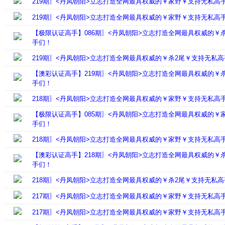
219期〗<丹凤朝阳>立志打造全网最具权威的￥家野￥支持无私高
219期〗<丹凤朝阳>立志打造全网最具权威的￥家野￥支持无私高
【极限认证高手】086期〗<丹凤朝阳>立志打造全网最具权威的￥
手们！
219期〗<丹凤朝阳>立志打造全网最具权威的￥杀2尾￥支持无私
【澳彩认证高手】219期〗<丹凤朝阳>立志打造全网最具权威的￥
手们！
218期〗<丹凤朝阳>立志打造全网最具权威的￥家野￥支持无私高
【极限认证高手】085期〗<丹凤朝阳>立志打造全网最具权威的￥
手们！
218期〗<丹凤朝阳>立志打造全网最具权威的￥家野￥支持无私高
【澳彩认证高手】218期〗<丹凤朝阳>立志打造全网最具权威的￥
手们！
218期〗<丹凤朝阳>立志打造全网最具权威的￥杀2尾￥支持无私
217期〗<丹凤朝阳>立志打造全网最具权威的￥家野￥支持无私高
217期〗<丹凤朝阳>立志打造全网最具权威的￥家野￥支持无私高