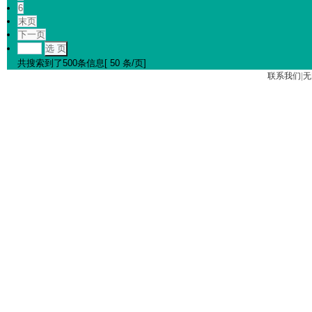
6
末页
下一页
选 页
共搜索到了500条信息[ 50 条/页]
联系我们
|
无