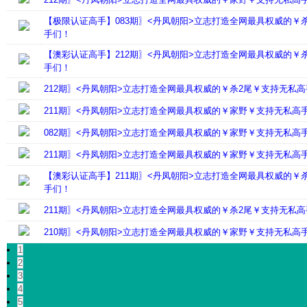
【极限认证高手】083期〗<丹凤朝阳>立志打造全网最具权威的￥
手们！
【澳彩认证高手】212期〗<丹凤朝阳>立志打造全网最具权威的￥
手们！
212期〗<丹凤朝阳>立志打造全网最具权威的￥杀2尾￥支持无私
211期〗<丹凤朝阳>立志打造全网最具权威的￥家野￥支持无私高
082期〗<丹凤朝阳>立志打造全网最具权威的￥家野￥支持无私高
211期〗<丹凤朝阳>立志打造全网最具权威的￥家野￥支持无私高
【澳彩认证高手】211期〗<丹凤朝阳>立志打造全网最具权威的￥
手们！
211期〗<丹凤朝阳>立志打造全网最具权威的￥杀2尾￥支持无私
210期〗<丹凤朝阳>立志打造全网最具权威的￥家野￥支持无私高
1
2
3
4
5