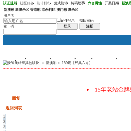
认证规则
社区服务
统计排行
复式统计
特码助手
六合属性
开奖日期
新澳彩2
新澳彩
新澳杀区
香港彩
港杀料区
澳门彩
澳杀区
澳彩221期44-20-28-15-18-05T30
用户名
记住登录
找回密码
登录
注册
密 码
首页
交易记录
我的帖子
群组
个人中心
手
>
新澳彩
>
189期【经典六肖】
帖子
码皇总管
说：
2026年7月底即将 开启特邀高
15年老站金
发帖
回复
返回列表
1
2
3