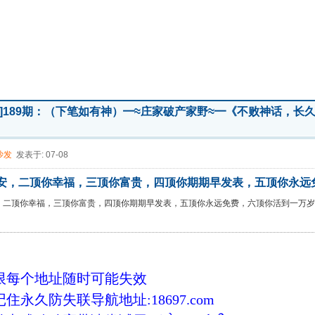
]
189期：（下笔如有神）━≈庄家破产家野≈━《不败神话，长
沙发
发表于: 07-08
安，二顶你幸福，三顶你富贵，四顶你期期早发表，五顶你永远
，二顶你幸福，三顶你富贵，四顶你期期早发表，五顶你永远免费，六顶你活到一万岁
限每个地址随时可能失效
住永久防失联导航地址:18697.com