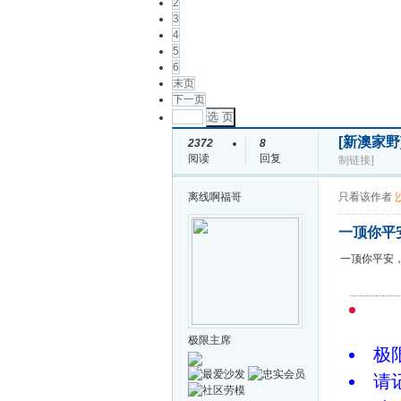
2
3
4
5
6
末页
下一页
选 页
[新澳家野
2372
8
阅读
回复
制链接]
离线
啊福哥
只看该作者
一顶你平
一顶你平安
极限主席
极
请记