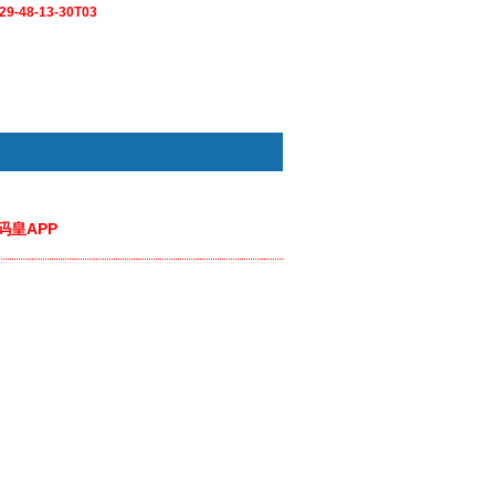
9-48-13-30T03
码皇APP
快捷通道
 20:23）