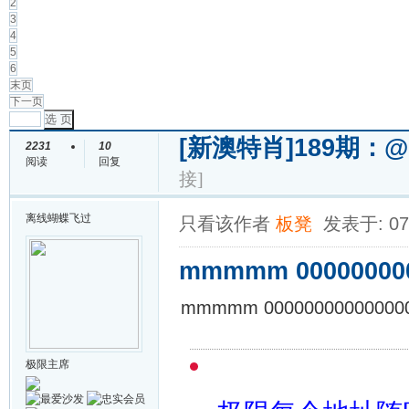
2
3
4
5
6
末页
下一页
选 页
[新澳特肖]
189期：
2231
10
阅读
回复
接]
离线
蝴蝶飞过
只看该作者
板凳
发表于: 07
mmmmm 000000000
mmmmm 000000000000000
极限主席