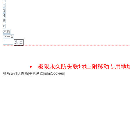
1
2
3
4
5
6
末页
下一页
选 页
极限永久防失联地址:附移动专用地址18
联系我们
|
无图版
|
手机浏览
|
清除Cookies
|