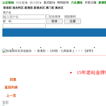
认证规则
社区服务
统计排行
复式统计
特码助手
六合属性
开奖日期
新澳彩2
香港彩
港杀料区
新澳彩
新澳杀区
澳门彩
澳杀区
澳彩218期37-32-33-15-22-43T41
用户名
记住登录
找回密码
登录
注册
密 码
首页
交易记录
我的帖子
群组
个人中心
手
>
新澳彩
>
189期：七尾狐奉上！！！【家野】
帖子
码皇总管
说：
2026年7月底即将 开启特邀高
15年老站金
发帖
回复
返回列表
上一页
首页