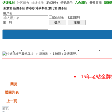
认证规则
社区服务
统计排行
复式统计
特码助手
六合属性
开奖日期
新澳彩2
新澳彩
新澳杀区
香港彩
港杀料区
澳门彩
澳杀区
澳彩220期36-38-32-13-20-01T30
用户名
记住登录
找回密码
登录
注册
密 码
首页
交易记录
我的帖子
群组
个人中心
手
>
新澳彩
>
189期：发表家野。
帖子
码皇总管
说：
2026年7月底即将 开启特邀高
15年老站金
发帖
回复
返回列表
上一页
首页