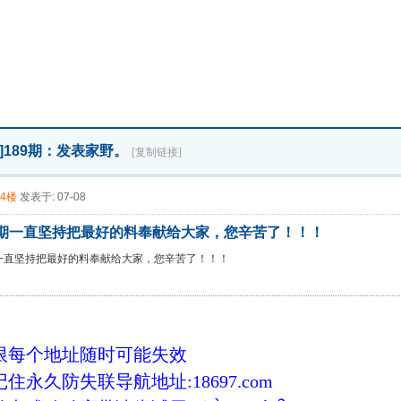
]
189期：发表家野。
[复制链接]
14楼
发表于: 07-08
期一直坚持把最好的料奉献给大家，您辛苦了！！！
一直坚持把最好的料奉献给大家，您辛苦了！！！
限每个地址随时可能失效
住永久防失联导航地址:18697.com