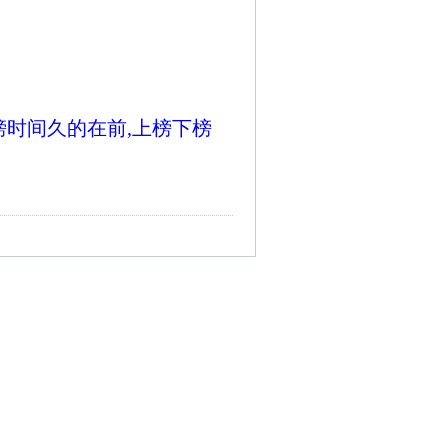
榜时间久的在前,上榜下榜