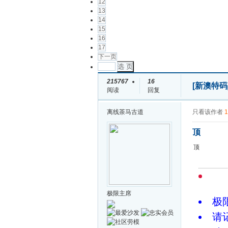
12
13
14
15
16
17
下一页
选 页
215767
16
[新澳特码
阅读
回复
离线
茶马古道
只看该作者
顶
顶
极限主席
极
请记