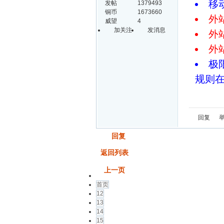
移动
发帖
1379493
铜币
1673660
外站
威望
4
加关注
发消息
外站
外站:
极
规则
回复
发帖
回复
返回列表
上一页
首页
12
13
14
15