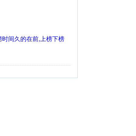
榜时间久的在前,上榜下榜