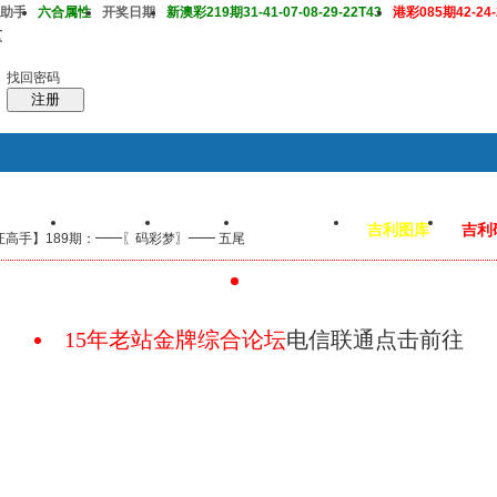
助手
六合属性
开奖日期
新澳彩219期31-41-07-08-29-22T43
港彩085期42-24-2
区
找回密码
注册
群组
个人中心
手机版
防跳转教程
吉利图库
吉利
证高手】189期：━━〖码彩梦〗━━ 五尾
搜索
帖子
2026年7月底即将 开启特邀高手2肖中特大赛，重奖一万 ..
（2026-07-10
15年老站金牌综合论坛
电信联通点击前往