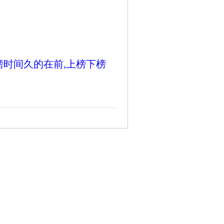
榜时间久的在前,上榜下榜