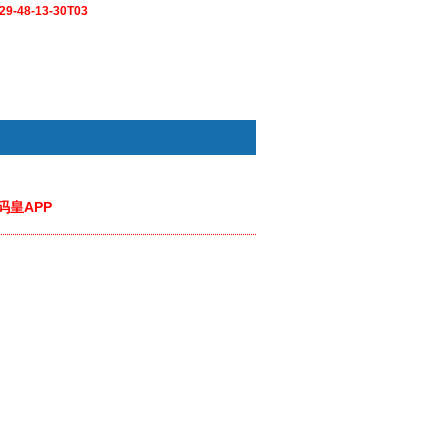
9-48-13-30T03
码皇APP
快捷通道
 20:23）