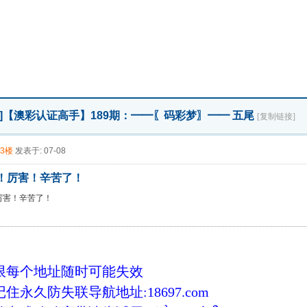
]
【澳彩认证高手】189期：━━〖码彩梦〗━━ 五尾
[复制链接]
13楼
发表于: 07-08
！厉害！辛苦了！
厉害！辛苦了！
限每个地址随时可能失效
住永久防失联导航地址:18697.com