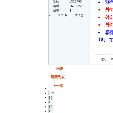
移动
发帖
1379760
铜币
1673922
外站
威望
4
加关注
发消息
外站
外站:
极
规则
回复
发帖
回复
返回列表
上一页
首页
15
16
17
18