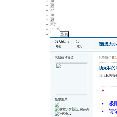
15
16
17
18
19
末页
下一页
选 页
217201
24
[新澳大小
阅读
回复
离线
茶马古道
只看该作者
顶无私的
顶无私的高
极限主席
极
请记