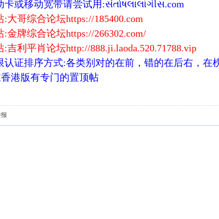
卡或移动宽带请尝试用:સંતોષલાલાંગીસ.com
:大哥综合论坛https://185400.com
:金牌综合论坛https://266302.com/
吉利平肖论坛http://888.ji.laoda.520.71788.vip
限认证排序方式:各类别对的在前，错的在后右，在
在香港版有专门的置顶帖
举报