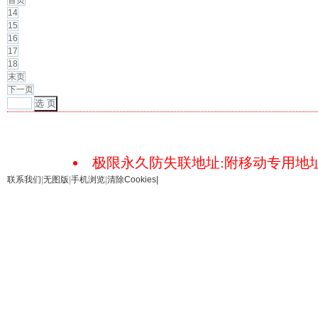
首页
14
15
16
17
18
末页
下一页
选 页
极限永久防失联地址:附移动专用地址18
联系我们
|
无图版
|
手机浏览
|
清除Cookies
|