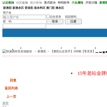
认证规则
社区服务
统计排行
复式统计
特码助手
六合属性
开奖日期
新澳彩2
新澳彩
新澳杀区
香港彩
港杀料区
澳门彩
澳杀区
澳彩219期05-10-19-30-35-47T25
用户名
记住登录
找回密码
登录
注册
密 码
首页
交易记录
我的帖子
群组
个人中心
手
>
新澳彩
>
【澳彩认证高手】189期【零灵里】▂ ▃ ▄ ▅ ▆
帖子
码皇总管
说：
2026年7月底即将 开启特邀高
15年老站金
发帖
回复
返回列表
上一页
首页