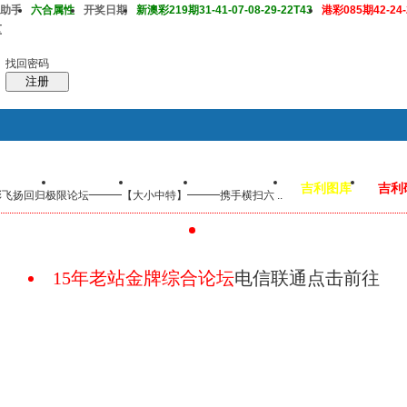
助手
六合属性
开奖日期
新澳彩219期31-41-07-08-29-22T43
港彩085期42-24-2
区
找回密码
注册
群组
个人中心
手机版
防跳转教程
吉利图库
吉利
彩飞扬回归极限论坛━━━【大小中特】━━━携手横扫六 ..
搜索
帖子
2026年7月底即将 开启特邀高手2肖中特大赛，重奖一万 ..
（2026-07-10
15年老站金牌综合论坛
电信联通点击前往