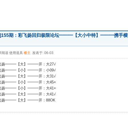
]
155期：彩飞扬回归极限论坛━━━【大小中特】━━━携手
序阅读
使用道具
楼主
发表于: 06-03
彩飞扬━━━【大】━━━开：大27√
彩飞扬━━━【小】━━━开：小09√
彩飞扬━━━【大】━━━开：大31√
彩飞扬━━━【小】━━━开：大45×
彩飞扬━━━【小】━━━开：大41×
彩飞扬━━━【大】━━━开：大41√
彩飞扬━━━【大】━━━开：88OK