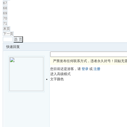
67
68
69
70
71
末页
下一页
选 页
快速回复
严禁发布任何联系方式，违者永久封号！回贴无需
您目前还是游客，请
登录
或
注册
进入高级模式
文字颜色